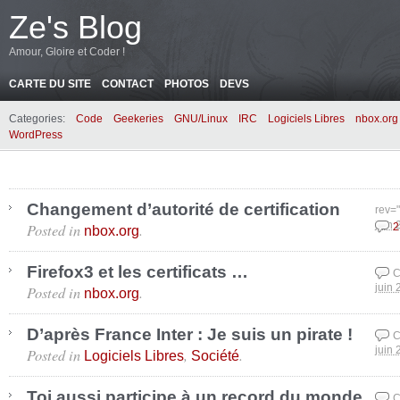
Ze's Blog
Amour, Gloire et Coder !
CARTE DU SITE
CONTACT
PHOTOS
DEVS
Categories:
Code
Geekeries
GNU/Linux
IRC
Logiciels Libres
nbox.org
WordPress
Changement d’autorité de certification
rev=
Posted in
.
juin 
2
nbox.org
Firefox3 et les certificats …
C
Posted in
.
juin 
nbox.org
D’après France Inter : Je suis un pirate !
C
Posted in
,
.
juin 
Logiciels Libres
Société
Toi aussi participe à un record du monde
C