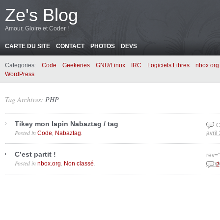
Ze's Blog
Amour, Gloire et Coder !
CARTE DU SITE
CONTACT
PHOTOS
DEVS
Categories:
Code
Geekeries
GNU/Linux
IRC
Logiciels Libres
nbox.org
WordPress
Tag Archives:
PHP
Tikey mon lapin Nabaztag / tag
C
Posted in
,
.
Code
Nabaztag
avril
C’est partit !
rev=
Posted in
,
.
nbox.org
Non classé
janvi
2