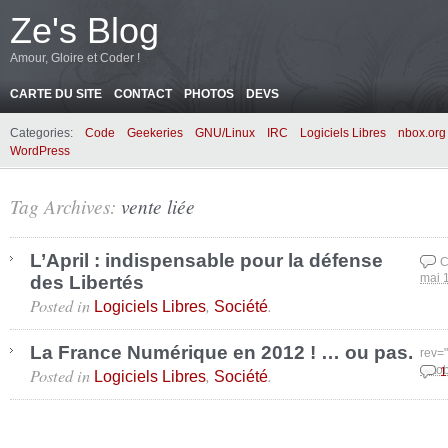
Ze's Blog
Amour, Gloire et Coder !
CARTE DU SITE
CONTACT
PHOTOS
DEVS
Categories:
Code
Geekeries
GNU/Linux
IRC
Logiciels Libres
nbox.org
WordPress
Tag Archives:
vente liée
L’April : indispensable pour la défense
C
des Libertés
mai 
Posted in
,
.
Logiciels Libres
Société
La France Numérique en 2012 ! … ou pas.
rev=
Posted in
,
.
octo
1
Logiciels Libres
Société