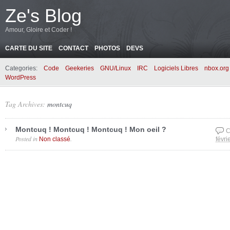
Ze's Blog
Amour, Gloire et Coder !
CARTE DU SITE
CONTACT
PHOTOS
DEVS
Categories:
Code
Geekeries
GNU/Linux
IRC
Logiciels Libres
nbox.org
WordPress
Tag Archives:
montcuq
Montcuq ! Montcuq ! Montcuq ! Mon oeil ?
C
Posted in
.
Non classé
févri