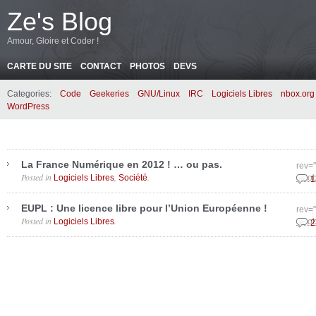
Ze's Blog
Amour, Gloire et Coder !
CARTE DU SITE
CONTACT
PHOTOS
DEVS
Categories:
Code
Geekeries
GNU/Linux
IRC
Logiciels Libres
nbox.org
WordPress
La France Numérique en 2012 ! … ou pas.
rev=
Posted in
,
.
Logiciels Libres
Société
octo
1
EUPL : Une licence libre pour l’Union Européenne !
rev=
Posted in
.
Logiciels Libres
octo
2