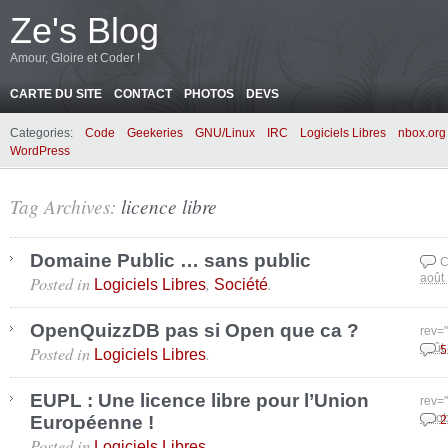
Ze's Blog
Amour, Gloire et Coder !
CARTE DU SITE
CONTACT
PHOTOS
DEVS
Categories:
Code
Geekeries
GNU/Linux
IRC
Logiciels Libres
nbox.org
WordPress
Tag Archives:
licence libre
Domaine Public … sans public
C
Posted in
,
.
août
Logiciels Libres
Société
OpenQuizzDB pas si Open que ca ?
rev=
Posted in
.
août
5
Logiciels Libres
EUPL : Une licence libre pour l’Union
rev=
Européenne !
octo
2
Posted in
.
Logiciels Libres