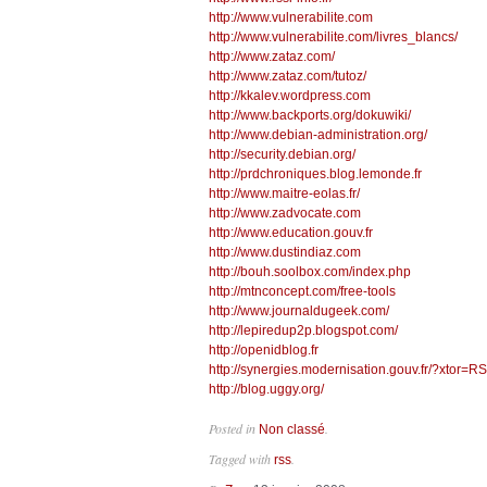
http://www.vulnerabilite.com
http://www.vulnerabilite.com/livres_blancs/
http://www.zataz.com/
http://www.zataz.com/tutoz/
http://kkalev.wordpress.com
http://www.backports.org/dokuwiki/
http://www.debian-administration.org/
http://security.debian.org/
http://prdchroniques.blog.lemonde.fr
http://www.maitre-eolas.fr/
http://www.zadvocate.com
http://www.education.gouv.fr
http://www.dustindiaz.com
http://bouh.soolbox.com/index.php
http://mtnconcept.com/free-tools
http://www.journaldugeek.com/
http://lepiredup2p.blogspot.com/
http://openidblog.fr
http://synergies.modernisation.gouv.fr/?xtor=R
http://blog.uggy.org/
Posted in
.
Non classé
Tagged with
.
rss