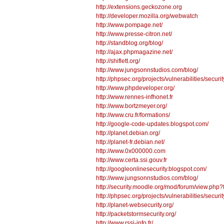
http://extensions.geckozone.org
http://developer.mozilla.org/webwatch
http://www.pompage.net/
http://www.presse-citron.net/
http://standblog.org/blog/
http://ajax.phpmagazine.net/
http://shiflett.org/
http://www.jungsonnstudios.com/blog/
http://phpsec.org/projects/vulnerabilities/securi
http://www.phpdeveloper.org/
http://www.rennes-infhonet.fr
http://www.bortzmeyer.org/
http://www.cru.fr/formations/
http://google-code-updates.blogspot.com/
http://planet.debian.org/
http://planet-fr.debian.net/
http://www.0x000000.com
http://www.certa.ssi.gouv.fr
http://googleonlinesecurity.blogspot.com/
http://www.jungsonnstudios.com/blog/
http://security.moodle.org/mod/forum/view.php?
http://phpsec.org/projects/vulnerabilities/securi
http://planet-websecurity.org/
http://packetstormsecurity.org/
http://www.rssi-info.fr/