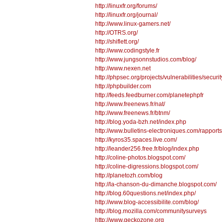
http://linuxfr.org/forums/
http://linuxfr.org/journal/
http://www.linux-gamers.net/
http://OTRS.org/
http://shiflett.org/
http://www.codingstyle.fr
http://www.jungsonnstudios.com/blog/
http://www.nexen.net
http://phpsec.org/projects/vulnerabilities/securi
http://phpbuilder.com
http://feeds.feedburner.com/planetephpfr
http://www.freenews.fr/nat/
http://www.freenews.fr/btnm/
http://blog.yoda-bzh.net/index.php
http://www.bulletins-electroniques.com/rapport
http://kyros35.spaces.live.com/
http://leander256.free.fr/blog/index.php
http://coline-photos.blogspot.com/
http://coline-digressions.blogspot.com/
http://planetozh.com/blog
http://la-chanson-du-dimanche.blogspot.com/
http://blog.60questions.net/index.php/
http://www.blog-accessibilite.com/blog/
http://blog.mozilla.com/communitysurveys
http://www.geckozone.org