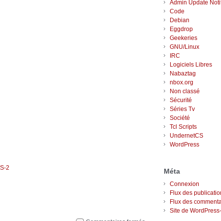
Admin Update Notif
Code
Debian
Eggdrop
Geekeries
GNU/Linux
IRC
Logiciels Libres
Nabaztag
nbox.org
Non classé
Sécurité
Séries Tv
Société
Tcl Scripts
UndernetCS
WordPress
SS-2
Méta
Connexion
Flux des publicati
Flux des commenta
Site de WordPress