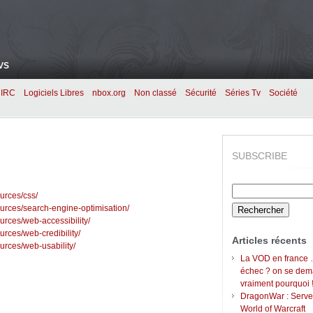
VS
IRC
Logiciels Libres
nbox.org
Non classé
Sécurité
Séries Tv
Société
SUBSCRIBE
Rechercher :
urces/css/
ources/search-engine-optimisation/
urces/web-accessibility/
urces/web-credibility/
Articles récents
urces/web-usability/
La VOD en france 
échec ? on se de
vraiment pourquoi 
DragonWar : Serve
World of Warcraft