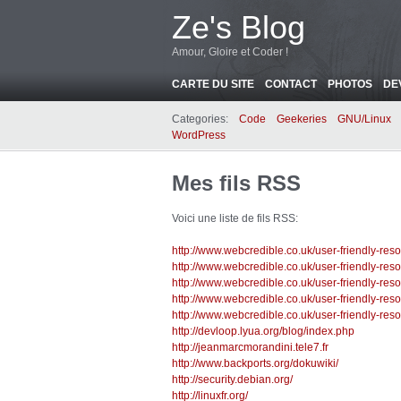
Ze's Blog
Amour, Gloire et Coder !
CARTE DU SITE
CONTACT
PHOTOS
DE
Categories:
Code
Geekeries
GNU/Linux
WordPress
Mes fils RSS
Voici une liste de fils RSS:
http://www.webcredible.co.uk/user-friendly-reso
http://www.webcredible.co.uk/user-friendly-res
http://www.webcredible.co.uk/user-friendly-reso
http://www.webcredible.co.uk/user-friendly-reso
http://www.webcredible.co.uk/user-friendly-reso
http://devloop.lyua.org/blog/index.php
http://jeanmarcmorandini.tele7.fr
http://www.backports.org/dokuwiki/
http://security.debian.org/
http://linuxfr.org/