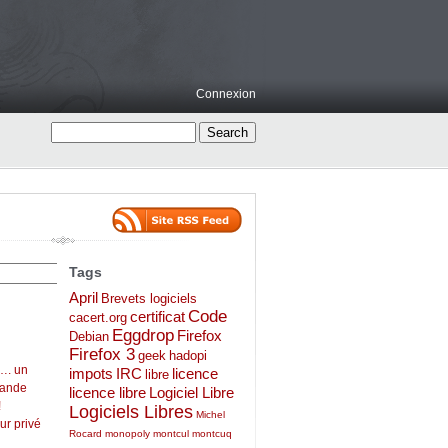
Connexion
Tags
April
Brevets logiciels
Code
certificat
cacert.org
Eggdrop
Firefox
Debian
Firefox 3
geek
hadopi
…. un
impots
IRC
licence
libre
mande
licence libre
Logiciel Libre
!
Logiciels Libres
Michel
ur privé
Rocard
monopoly
montcul
montcuq