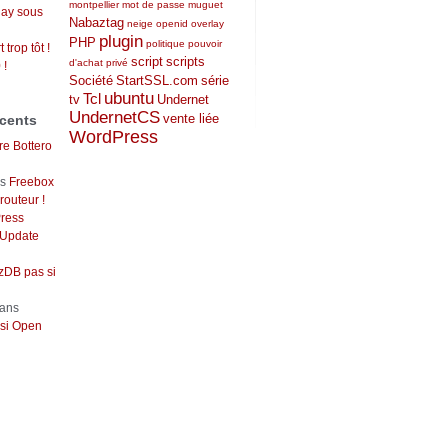
montpellier
mot de passe
muguet
lay sous
Nabaztag
neige
openid
overlay
plugin
PHP
politique
pouvoir
 trop tôt !
script
scripts
d'achat
privé
 !
Société
StartSSL.com
série
ubuntu
Tcl
tv
Undernet
UndernetCS
vente liée
cents
WordPress
re Bottero
ns
Freebox
outeur !
ress
 Update
DB pas si
ans
si Open