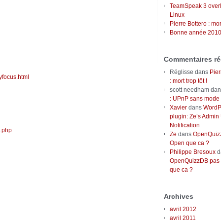
TeamSpeak 3 over
Linux
Pierre Bottero : mort
Bonne année 2010
Commentaires ré
Réglisse
dans
Pier
tyfocus.html
: mort trop tôt !
scott needham
da
: UPnP sans mode r
Xavier
dans
WordP
plugin: Ze’s Admin
Notification
s.php
Ze
dans
OpenQuizz
Open que ca ?
Philippe Bresoux
d
OpenQuizzDB pas 
que ca ?
Archives
avril 2012
avril 2011