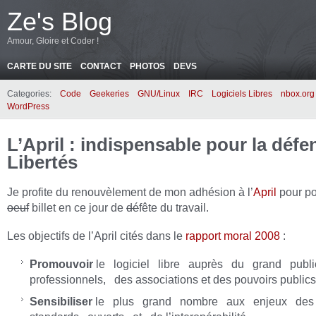
Ze's Blog
Amour, Gloire et Coder !
CARTE DU SITE
CONTACT
PHOTOS
DEVS
Categories:
Code
Geekeries
GNU/Linux
IRC
Logiciels Libres
nbox.org
WordPress
L’April : indispensable pour la défe
Libertés
Je profite du renouvèlement de mon adhésion à l’
April
pour po
oeuf
billet en ce jour de
dé
fête du travail.
Les objectifs de l’April cités dans le
rapport moral 2008
:
Promouvoir
le logiciel libre auprès du grand publ
professionnels, des associations et des pouvoirs publics
Sensibiliser
le plus grand nombre aux enjeux de