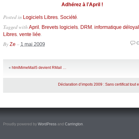
Adhérez à l’April !
Posted in
,
.
Logiciels Libres
Société
Tagged with
,
,
,
April
Brevets logiciels
DRM
informatique déloya
,
.
Libres
vente liée
By
–
C
Ze
1 mai 2009
«
htmlMimeMail5 devient RMail …
Déclaration d’impots 2009 : Sans certificat tout 
Proudly powered by
WordPress
and
Carrington
.