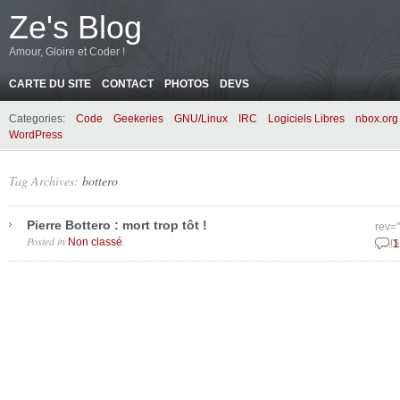
Ze's Blog
Amour, Gloire et Coder !
CARTE DU SITE
CONTACT
PHOTOS
DEVS
Categories:
Code
Geekeries
GNU/Linux
IRC
Logiciels Libres
nbox.org
WordPress
Tag Archives:
bottero
Pierre Bottero : mort trop tôt !
rev=
Posted in
.
Non classé
mars
1