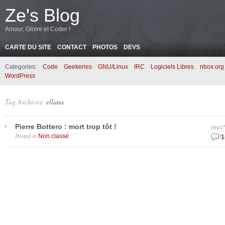
Ze's Blog
Amour, Gloire et Coder !
CARTE DU SITE
CONTACT
PHOTOS
DEVS
Categories:
Code
Geekeries
GNU/Linux
IRC
Logiciels Libres
nbox.org
WordPress
Tag Archives:
ellana
Pierre Bottero : mort trop tôt !
rev=
Posted in
.
Non classé
mars
1