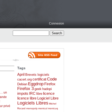
Connexion
Tags
April
Brevets logiciels
Code
certificat
cacert.org
Eggdrop
Firefox
Debian
Firefox 3
geek
hadopi
…. un
impots
IRC
licence
libre
mande
licence libre
Logiciel Libre
!
Logiciels Libres
Michel
ur privé
Rocard
monopoly
montcul
montcuq