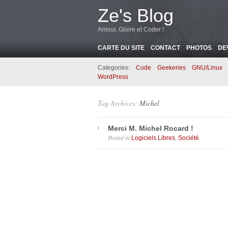
Ze's Blog
Amour, Gloire et Coder !
CARTE DU SITE
CONTACT
PHOTOS
DE
Categories:
Code
Geekeries
GNU/Linux
WordPress
Tag Archives:
Michel
Merci M. Michel Rocard !
Posted in
,
.
Logiciels Libres
Société