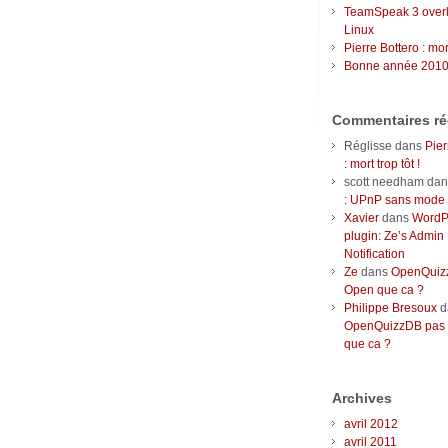
TeamSpeak 3 over
Linux
Pierre Bottero : mort
Bonne année 2010
Commentaires ré
Réglisse
dans
Pier
: mort trop tôt !
scott needham
da
: UPnP sans mode r
Xavier
dans
WordP
plugin: Ze’s Admin
Notification
Ze
dans
OpenQuizz
Open que ca ?
Philippe Bresoux
d
OpenQuizzDB pas 
que ca ?
Archives
avril 2012
avril 2011