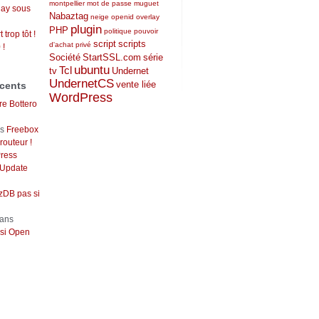
montpellier
mot de passe
muguet
lay sous
Nabaztag
neige
openid
overlay
plugin
PHP
politique
pouvoir
 trop tôt !
script
scripts
d'achat
privé
 !
Société
StartSSL.com
série
ubuntu
Tcl
tv
Undernet
UndernetCS
vente liée
cents
WordPress
re Bottero
ns
Freebox
outeur !
ress
 Update
DB pas si
ans
si Open