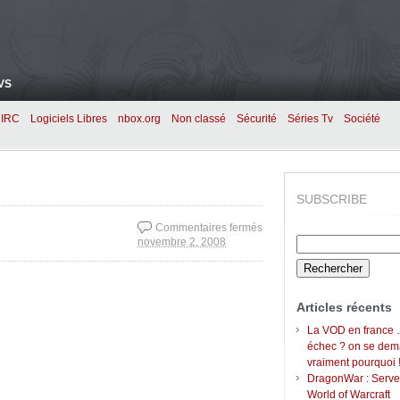
VS
IRC
Logiciels Libres
nbox.org
Non classé
Sécurité
Séries Tv
Société
SUBSCRIBE
Commentaires fermés
Rechercher :
novembre 2, 2008
sur Merci M. Michel
Rocard !
Articles récents
La VOD en france 
échec ? on se de
vraiment pourquoi 
DragonWar : Serve
World of Warcraft