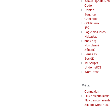
Admin Update Notif
Code
Debian
Eggdrop
Geekeries
GNU/Linux
IRC
Logiciels Libres
Nabaztag
nbox.org
Non classé
Sécurité
Séries Tv
Société
Tcl Scripts
UndernetCS
WordPress
Méta
Connexion
Flux des publicati
Flux des commenta
Site de WordPress