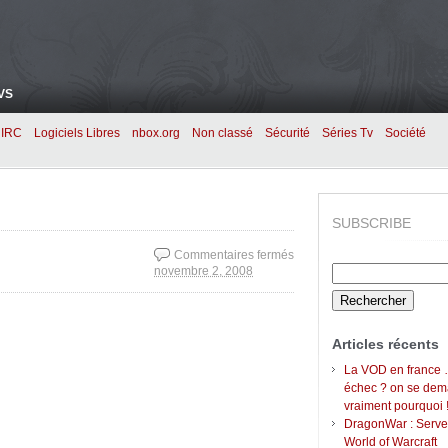
VS
IRC
Logiciels Libres
nbox.org
Non classé
Sécurité
Séries Tv
Société
SUBSCRIBE
Commentaires fermés
Rechercher :
novembre 2, 2008
sur Merci M. Michel
Rocard !
Articles récents
La VOD en france 
échec ? on se de
vraiment pourquoi 
DragonWar : Serve
World of Warcraft