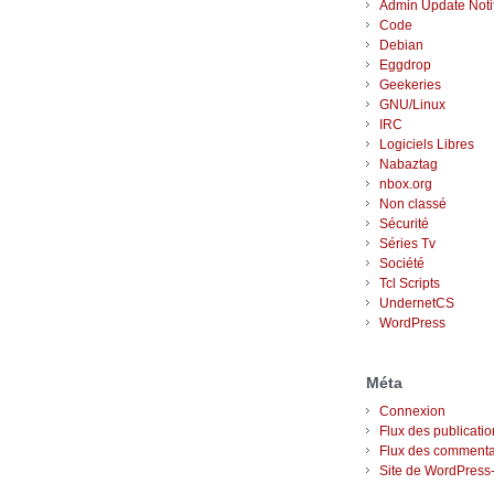
Admin Update Notif
Code
Debian
Eggdrop
Geekeries
GNU/Linux
IRC
Logiciels Libres
Nabaztag
nbox.org
Non classé
Sécurité
Séries Tv
Société
Tcl Scripts
UndernetCS
WordPress
Méta
Connexion
Flux des publicati
Flux des commenta
Site de WordPress