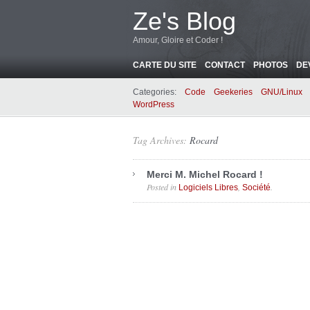
Ze's Blog
Amour, Gloire et Coder !
CARTE DU SITE
CONTACT
PHOTOS
DE
Categories:
Code
Geekeries
GNU/Linux
WordPress
Tag Archives:
Rocard
Merci M. Michel Rocard !
Posted in
,
.
Logiciels Libres
Société