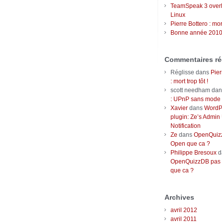
TeamSpeak 3 over
Linux
Pierre Bottero : mort
Bonne année 2010
Commentaires ré
Réglisse
dans
Pier
: mort trop tôt !
scott needham
da
: UPnP sans mode r
Xavier
dans
WordP
plugin: Ze’s Admin
Notification
Ze
dans
OpenQuizz
Open que ca ?
Philippe Bresoux
d
OpenQuizzDB pas 
que ca ?
Archives
avril 2012
avril 2011