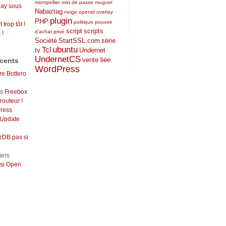
montpellier
mot de passe
muguet
lay sous
Nabaztag
neige
openid
overlay
plugin
PHP
politique
pouvoir
 trop tôt !
script
scripts
d'achat
privé
 !
Société
StartSSL.com
série
ubuntu
Tcl
tv
Undernet
UndernetCS
vente liée
cents
WordPress
re Bottero
ns
Freebox
outeur !
ress
 Update
DB pas si
ans
si Open