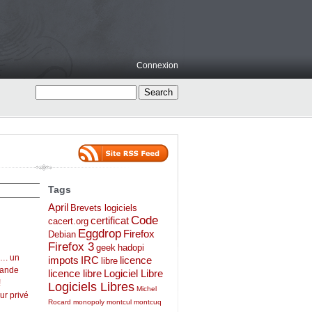
Connexion
Tags
April
Brevets logiciels
Code
certificat
cacert.org
Eggdrop
Firefox
Debian
Firefox 3
geek
hadopi
…. un
impots
IRC
licence
libre
mande
licence libre
Logiciel Libre
!
Logiciels Libres
Michel
ur privé
Rocard
monopoly
montcul
montcuq