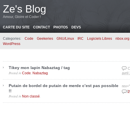
Ze's Blog
Amour, Gloire et Coder !
CARTE DU SITE
CONTACT
PHOTOS
DEVS
Categories:
Code
Geekeries
GNU/Linux
IRC
Logiciels Libres
nbox.org
WordPress
Tikey mon lapin Nabaztag / tag
C
Posted in
,
.
Code
Nabaztag
avril
Putain de bordel de putain de merde c’est pas possible
rev=
!!
avril
2
Posted in
.
Non classé