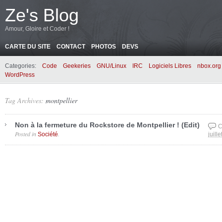
Ze's Blog
Amour, Gloire et Coder !
CARTE DU SITE
CONTACT
PHOTOS
DEVS
Categories:
Code
Geekeries
GNU/Linux
IRC
Logiciels Libres
nbox.org
WordPress
Tag Archives:
montpellier
Non à la fermeture du Rockstore de Montpellier ! (Edit)
C
Posted in
.
Société
juill