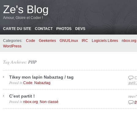
Ze's Blog
Amour, Gloire et Coder !
CARTE DU SITE
CONTACT
PHOTOS
DEVS
Categories:
Code
Geekeries
GNU/Linux
IRC
Logiciels Libres
nbox.org
WordPress
Tag Archives:
PHP
Tikey mon lapin Nabaztag / tag
C
Posted in
,
.
Code
Nabaztag
avril
C’est partit !
rev=
Posted in
,
.
nbox.org
Non classé
janvi
2