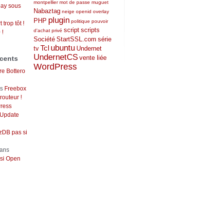
montpellier
mot de passe
muguet
lay sous
Nabaztag
neige
openid
overlay
plugin
PHP
politique
pouvoir
 trop tôt !
script
scripts
d'achat
privé
 !
Société
StartSSL.com
série
ubuntu
Tcl
tv
Undernet
UndernetCS
vente liée
cents
WordPress
re Bottero
ns
Freebox
outeur !
ress
 Update
DB pas si
ans
si Open