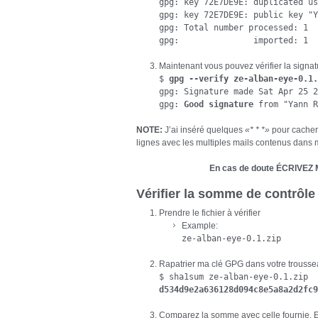
gpg: key 72E7DE9E: duplicated us
gpg: key 72E7DE9E: public key "Y
gpg: Total number processed: 1

gpg:               imported: 1
Maintenant vous pouvez vérifier la signat
$ 
gpg --verify ze-alban-eye-0.1.
gpg: Signature made Sat Apr 25 2
gpg: 
Good signature
 from "Yann R
NOTE:
J’ai inséré quelques
«* * *»
pour cacher 
lignes avec les multiples mails contenus dan
En cas de doute ÉCRIVEZ M
Vérifier la somme de contrôle
Prendre le fichier à vérifier
Example:
ze-alban-eye-0.1.zip
Rapatrier ma clé GPG dans votre trousse
$ sha1sum ze-alban-eye-0.1.zip
d534d9e2a636128d094c8e5a8a2d2fc9
Comparez la somme avec celle fournie. E