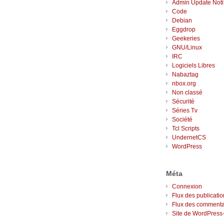
Admin Update Notif
Code
Debian
Eggdrop
Geekeries
GNU/Linux
IRC
Logiciels Libres
Nabaztag
nbox.org
Non classé
Sécurité
Séries Tv
Société
Tcl Scripts
UndernetCS
WordPress
Méta
Connexion
Flux des publicati
Flux des commenta
Site de WordPress