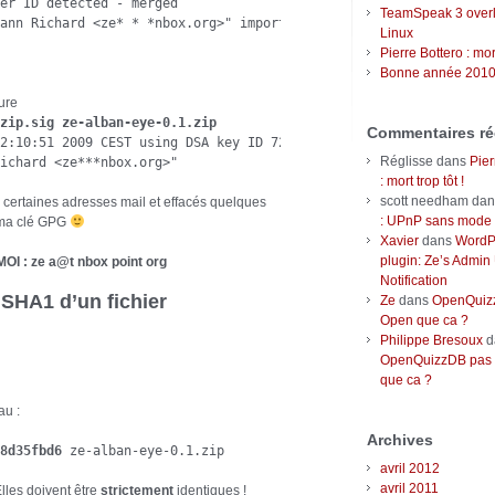
er ID detected - merged

TeamSpeak 3 over
ann Richard <ze* * *nbox.org>" imported

Linux
Pierre Bottero : mort
Bonne année 2010
ure
zip.sig ze-alban-eye-0.1.zip
Commentaires ré
2:10:51 2009 CEST using DSA key ID 72E7DE9E

Réglisse
dans
Pier
ichard <ze***nbox.org>"
: mort trop tôt !
scott needham
da
certaines adresses mail et effacés quelques
: UPnP sans mode r
s ma clé GPG
Xavier
dans
WordP
plugin: Ze’s Admin
OI : ze a@t nbox point org
Notification
 SHA1 d’un fichier
Ze
dans
OpenQuizz
Open que ca ?
Philippe Bresoux
d
OpenQuizzDB pas 
que ca ?
au :
Archives
8d35fbd6
 ze-alban-eye-0.1.zip
avril 2012
avril 2011
lles doivent être
strictement
identiques !