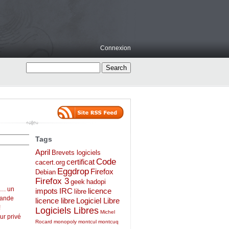
Connexion
Tags
April
Brevets logiciels
Code
certificat
cacert.org
Eggdrop
Firefox
Debian
Firefox 3
geek
hadopi
…. un
impots
IRC
licence
libre
mande
licence libre
Logiciel Libre
!
Logiciels Libres
Michel
ur privé
Rocard
monopoly
montcul
montcuq