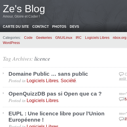
Ze's Blog
Amour, Gloire et Coder !
CARTE DU SITE
CONTACT
PHOTOS
DEVS
Categories:
Code
Geekeries
GNU/Linux
IRC
Logiciels Libres
nbox.org
WordPress
Tag Archives:
licence
Domaine Public … sans public
C
Posted in
,
.
août
Logiciels Libres
Société
OpenQuizzDB pas si Open que ca ?
rev=
Posted in
.
août
5
Logiciels Libres
EUPL : Une licence libre pour l’Union
rev=
Européenne !
octo
2
Posted in
.
Logiciels Libres