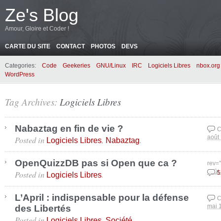
Ze's Blog
Amour, Gloire et Coder !
CARTE DU SITE
CONTACT
PHOTOS
DEVS
Categories:
Code
Geekeries
GNU/Linux
IRC
Logiciels Libres
nbox.org
WordPress
Tag Archives:
Logiciels Libres
Nabaztag en fin de vie ?
C
Posted in
,
.
août
Logiciels Libres
Nabaztag
OpenQuizzDB pas si Open que ca ?
rev=
Posted in
.
août
5
Logiciels Libres
L’April : indispensable pour la défense
C
des Libertés
mai 
Posted in
,
.
Logiciels Libres
Société