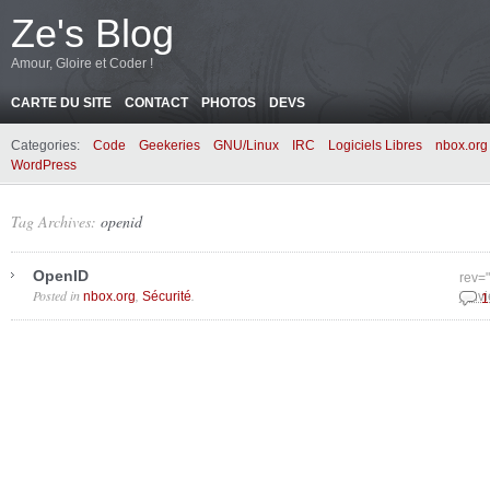
Ze's Blog
Amour, Gloire et Coder !
CARTE DU SITE
CONTACT
PHOTOS
DEVS
Categories:
Code
Geekeries
GNU/Linux
IRC
Logiciels Libres
nbox.org
WordPress
Tag Archives:
openid
OpenID
rev=
Posted in
,
.
nbox.org
Sécurité
janvi
1