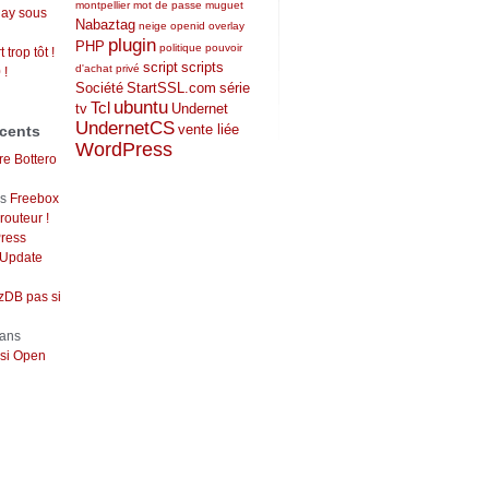
montpellier
mot de passe
muguet
lay sous
Nabaztag
neige
openid
overlay
plugin
PHP
politique
pouvoir
 trop tôt !
script
scripts
d'achat
privé
 !
Société
StartSSL.com
série
ubuntu
Tcl
tv
Undernet
UndernetCS
vente liée
cents
WordPress
re Bottero
ns
Freebox
outeur !
ress
 Update
DB pas si
ans
si Open