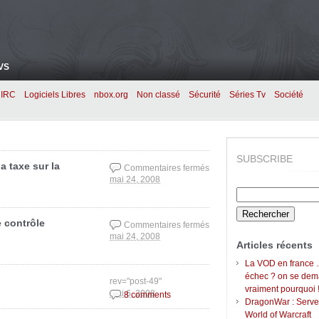
VS
IRC
Logiciels Libres
nbox.org
Non classé
Sécurité
Séries Tv
Société
SUBSCRIBE
a taxe sur la
Commentaires fermés
mai 24, 2008
sur Il n’y aura pas
Rechercher :
d’augmentation de la
taxe sur la redevance
Tv
e contrôle
Commentaires fermés
mai 24, 2008
sur Internet: Le
Articles récents
contrôle parental ou
le contrôle
La VOD en france 
gouvernemental
échec ? on se de
rev="post-49"
vraiment pourquoi 
mai 6, 2008
8 comments
DragonWar : Serve
World of Warcraft