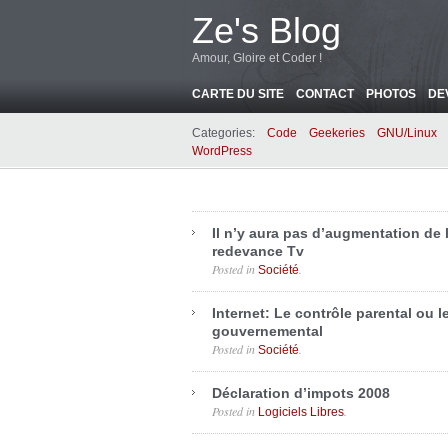
Ze's Blog
Amour, Gloire et Coder !
CARTE DU SITE
CONTACT
PHOTOS
DE
Categories:
Code
Geekeries
GNU/Linux
WordPress
Il n’y aura pas d’augmentation de l
redevance Tv
Posted in
.
Société
Internet: Le contrôle parental ou l
gouvernemental
Posted in
.
Société
Déclaration d’impots 2008
Posted in
.
Logiciels Libres