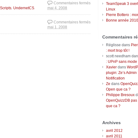
Commentaires fermés
TeamSpeak 3 over
,
.
 Scripts
UndernetCS
mai 4, 2008
sur UndernetCS 0.8.6
Linux
released !
Pierre Bottero : mort
Bonne année 2010
Commentaires fermés
mai 1, 2008
sur Bonne fête … du
travail !
Commentaires ré
Réglisse
dans
Pier
: mort trop tôt !
scott needham
da
: UPnP sans mode r
Xavier
dans
WordP
plugin: Ze’s Admin
Notification
Ze
dans
OpenQuizz
Open que ca ?
Philippe Bresoux
d
OpenQuizzDB pas 
que ca ?
Archives
avril 2012
avril 2011