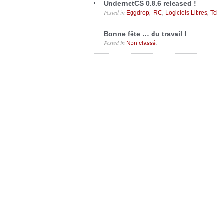
UndernetCS 0.8.6 released !
Posted in
,
,
,
Eggdrop
IRC
Logiciels Libres
Tcl
Bonne fête … du travail !
Posted in
.
Non classé