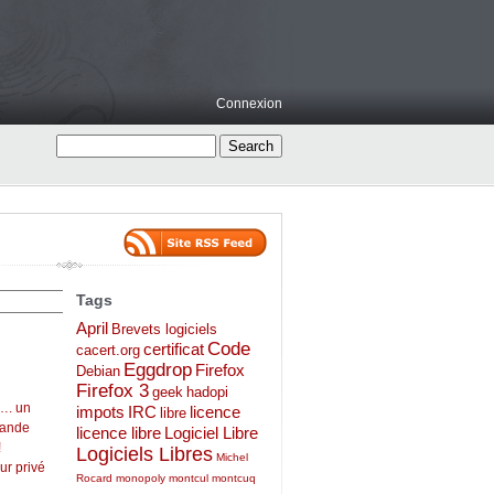
Connexion
Tags
April
Brevets logiciels
Code
certificat
cacert.org
Eggdrop
Firefox
Debian
Firefox 3
geek
hadopi
…. un
impots
IRC
licence
libre
mande
licence libre
Logiciel Libre
!
Logiciels Libres
Michel
ur privé
Rocard
monopoly
montcul
montcuq