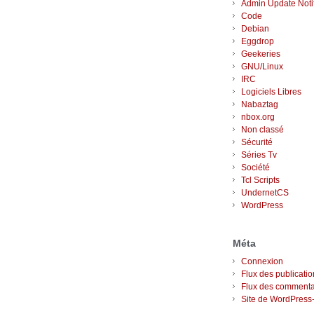
Admin Update Notif
Code
Debian
Eggdrop
Geekeries
GNU/Linux
IRC
Logiciels Libres
Nabaztag
nbox.org
Non classé
Sécurité
Séries Tv
Société
Tcl Scripts
UndernetCS
WordPress
Méta
Connexion
Flux des publicati
Flux des commenta
Site de WordPress