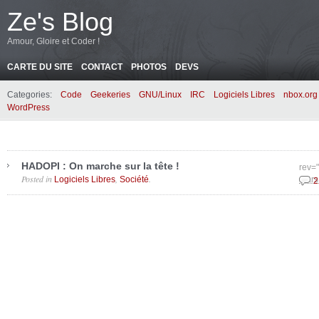
Ze's Blog
Amour, Gloire et Coder !
CARTE DU SITE
CONTACT
PHOTOS
DEVS
Categories:
Code
Geekeries
GNU/Linux
IRC
Logiciels Libres
nbox.org
WordPress
HADOPI : On marche sur la tête !
rev=
Posted in
,
.
Logiciels Libres
Société
mars
2