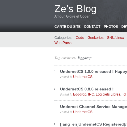
Ze's Blog
Amour, Gloire et Coder !
CARTE DU SITE
CONTACT
PHOTOS
DE
Categories:
Code
Geekeries
GNU/Linux
WordPress
Tag Archives:
Eggdrop
UndernetCS 1.0.0 released ! Happ
Posted in
.
UndernetCS
UndernetCS 0.8.6 released !
Posted in
,
,
,
Eggdrop
IRC
Logiciels Libres
Tcl
Undernet Channel Service Manage
Posted in
.
UndernetCS
[lang_en]UndernetCS Registered[/