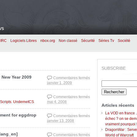
VS
IRC
Logiciels Libres
nbox.org
Non classé
Sécurité
Séries Tv
Société
SUBSCRIBE
y New Year 2009
Commentaires fermés
Rechercher :
janvier 1, 2009
sur UndernetCS 1.0.0
released ! Happy
New Year 2009
Commentaires fermés
,
.
 Scripts
UndernetCS
mai 4, 2008
sur UndernetCS 0.8.6
Articles récents
released !
La VOD en france 
ment for eggdrop
Commentaires fermés
échec ? on se de
janvier 13, 2008
sur Undernet
vraiment pourquoi 
Channel Service
DragonWar : Serve
Management for
lang_en]
Commentaires fermés
World of Warcraft