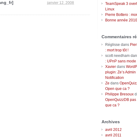
eggdrop
ang_fr]
janvier 12, 2008
sur
TeamSpeak 3 over
[lang_en]UndernetCS
Linux
Registered[/lang_en]
Pierre Bottero : mort
[lang_fr]UndernetCS
Bonne année 2010
Registered[/lang_fr]
Commentaires ré
Réglisse
dans
Pier
: mort trop tôt !
scott needham
da
: UPnP sans mode r
Xavier
dans
WordP
plugin: Ze’s Admin
Notification
Ze
dans
OpenQuizz
Open que ca ?
Philippe Bresoux
d
OpenQuizzDB pas 
que ca ?
Archives
avril 2012
avril 2011