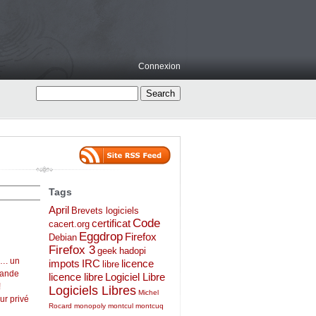
Connexion
Tags
April
Brevets logiciels
Code
certificat
cacert.org
Eggdrop
Firefox
Debian
Firefox 3
geek
hadopi
…. un
impots
IRC
licence
libre
mande
licence libre
Logiciel Libre
!
Logiciels Libres
Michel
ur privé
Rocard
monopoly
montcul
montcuq