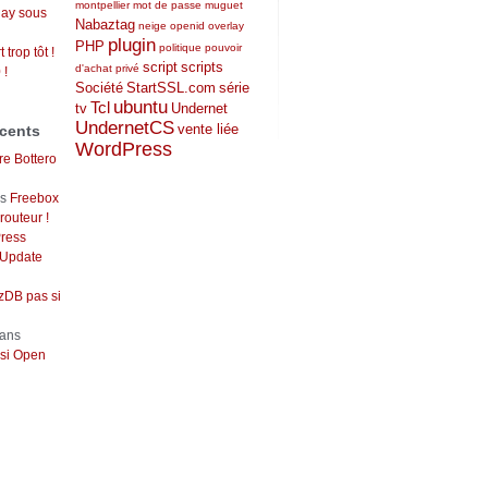
montpellier
mot de passe
muguet
lay sous
Nabaztag
neige
openid
overlay
plugin
PHP
politique
pouvoir
 trop tôt !
script
scripts
d'achat
privé
 !
Société
StartSSL.com
série
ubuntu
Tcl
tv
Undernet
UndernetCS
vente liée
cents
WordPress
re Bottero
ns
Freebox
outeur !
ress
 Update
DB pas si
ans
si Open