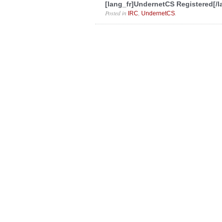
[lang_fr]UndernetCS Registered[/l
Posted in
,
.
IRC
UndernetCS