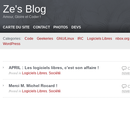
Ze's Blog
Amour, Gloire et Coder !
CARTE DU SITE
CONTACT
PHOTOS
DEVS
Categories:
Code
Geekeries
GNU/Linux
IRC
Logiciels Libres
nbox.org
WordPress
APRIL : Les logiciels libres, c’est son affaire !
C
Posted in
,
.
Logiciels Libres
Société
nove
Merci M. Michel Rocard !
C
Posted in
,
.
Logiciels Libres
Société
nove