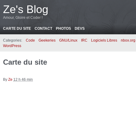
Ze's Blog
Amour, Gloire et Coder !
CARTE DU SITE
CONTACT
PHOTOS
DEVS
Categories:
Code
Geekeries
GNU/Linux
IRC
Logiciels Libres
nbox.org
WordPress
Carte du site
By
Ze
12 h 46 min