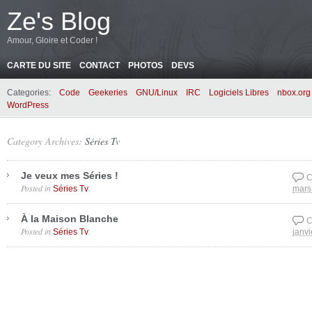
Ze's Blog
Amour, Gloire et Coder !
CARTE DU SITE
CONTACT
PHOTOS
DEVS
Categories:
Code
Geekeries
GNU/Linux
IRC
Logiciels Libres
nbox.org
WordPress
Category Archives:
Séries Tv
Je veux mes Séries !
C
Posted in
.
Séries Tv
mars
À la Maison Blanche
C
Posted in
.
Séries Tv
janvi