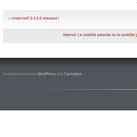
«
UndernetCS 0.8.6 released !
Internet: Le contrôle parental ou le contrôl
Proudly powered by
WordPress
and
Carrington
.