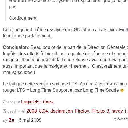
voudrai dire acheter ce système d’exploitation que je ne p
pas.
Cordialement,
Bon j’ai quand même essayé sous GNU/Linux mais avec Firef
fonctionne parfaitement.
Conclusion:
Beau boulot de la part de la Direction Générale
Impôts, des efforts à faire dans la qualité de réponse et surtout
rouge à Ubuntu pour avoir fait une release avec une beta pour
aussi important que le navigateur internet… C’est vraiment un
mauvaise idée !
Le fait que cette version soit une LTS n’a rien à voir dans mon
rouge. LTS = Long Time Support et pas Long Time Stable
Posted in
.
Logiciels Libres
Tagged with
,
,
,
,
,
,
2008
8.04
déclaration
Firefox
Firefox 3
hardy
i
By
–
rev="pos
Ze
6 mai 2008