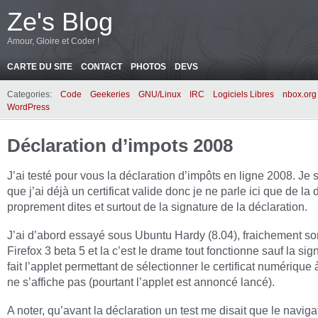
Ze's Blog
Amour, Gloire et Coder !
CARTE DU SITE
CONTACT
PHOTOS
DEVS
Categories:
Code
Geekeries
GNU/Linux
IRC
Logiciels Libres
nbox.org
WordPress
Déclaration d’impots 2008
J’ai testé pour vous la déclaration d’impôts en ligne 2008. Je 
que j’ai déjà un certificat valide donc je ne parle ici que de la 
proprement dites et surtout de la signature de la déclaration.
J’ai d’abord essayé sous Ubuntu Hardy (8.04), fraichement sor
Firefox 3 beta 5 et la c’est le drame tout fonctionne sauf la sig
fait l’applet permettant de sélectionner le certificat numérique à
ne s’affiche pas (pourtant l’applet est annoncé lancé).
A noter, qu’avant la déclaration un test me disait que le naviga