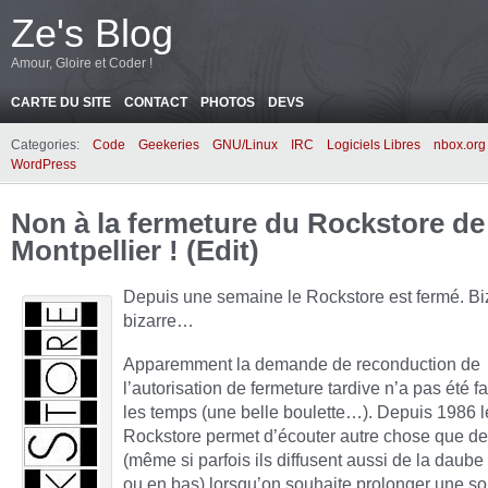
Ze's Blog
Amour, Gloire et Coder !
CARTE DU SITE
CONTACT
PHOTOS
DEVS
Categories:
Code
Geekeries
GNU/Linux
IRC
Logiciels Libres
nbox.org
WordPress
Non à la fermeture du Rockstore de
Montpellier ! (Edit)
Depuis une semaine le Rockstore est fermé. Bi
bizarre…
Apparemment la demande de reconduction de
l’autorisation de fermeture tardive n’a pas été f
les temps (une belle boulette…). Depuis 1986 l
Rockstore permet d’écouter autre chose que de
(même si parfois ils diffusent aussi de la daube
ou en bas) lorsqu’on souhaite prolonger une so