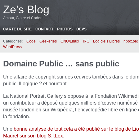
Ze's Blog
Amour, Gloire et Coder !
CARTE DU SITE
CONTACT
PHOTOS
DEVS
Categories:
Code
Geekeries
GNU/Linux
IRC
Logiciels Libres
nbox.org
WordPress
Domaine Public … sans public
Une affaire de copyright sur des œuvres tombées dans le do
public. Illogique ? et pourtant.
La National Portrait Gallery s’oppose à la Fondation Wikimedia
un contributeur a déposé quelques milliers d’œuvre numérisé 
musée londonien sur Wikipédia, l’encyclopédie libre en ligne 
la fondation.
Une
bonne analyse de tout cela a été publié sur le blog de Li
Maurel sur son blog S.I.Lex
.