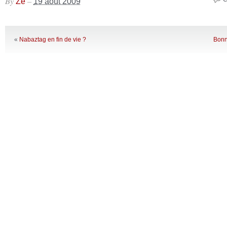
By
–
Ze
19 août 2009
«
Nabaztag en fin de vie ?
Bonn