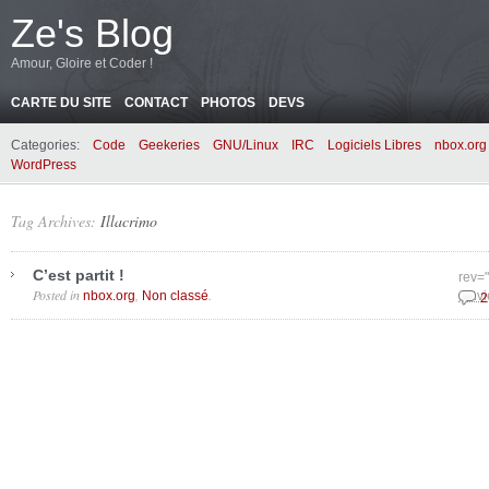
Ze's Blog
Amour, Gloire et Coder !
CARTE DU SITE
CONTACT
PHOTOS
DEVS
Categories:
Code
Geekeries
GNU/Linux
IRC
Logiciels Libres
nbox.org
WordPress
Tag Archives:
Illacrimo
C’est partit !
rev=
Posted in
,
.
nbox.org
Non classé
janvi
2